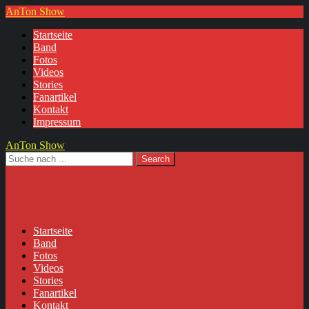
AnTon Show
Startseite
Band
Fotos
Videos
Stories
Fanartikel
Kontakt
Impressum
AnTon Show
Startseite
Band
Fotos
Videos
Stories
Fanartikel
Kontakt