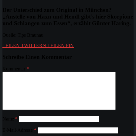
Der Unterschied zum Original in München?
„Anstelle von Haxn und Hendl gibt’s hier Skorpione
und Schlangen zum Essen“, erzählt Günter Haring.
Quelle: Tips Braunau
TEILEN
TWITTERN
TEILEN
PIN
Schreibe Einen Kommentar
Kommentar
*
Name
*
E-Mail-Adresse
*