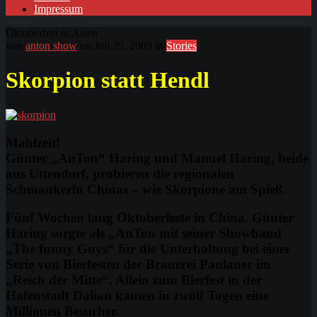
Impressum
Oktoberfest in Asien
von
anton show
on Juli 25, 2009 in
Stories
Skorpion statt Hendl
Mahlzeit!
Günter „AnTon“ Haring und Manuel Haring, beide
aus Uttendorf, probieren die regionalen
Schmankerln Chinas – wie Skorpione am Spieß.
Fünf Wochen lang Oktoberfeste in China. Günter
Haring sorgte als „AnTon mit seiner Showband
„The funny Guys“ für die Unterhaltung bei einer
Serie von Bierfesten der Brauerei Paulaner im
„Reich der Mitte“. Allein zum Bierfest in der
Hafenstadt Dalian kamen in zwölf Tagen eine
Millionen Besucher.